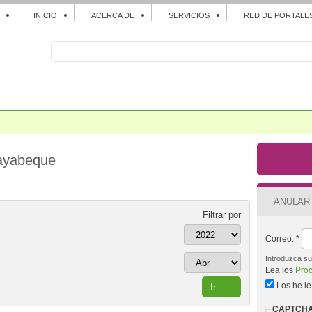
INICIO
ACERCA DE
SERVICIOS
RED DE PORTALE
ayabeque
ANULAR
Filtrar por
Correo:
*
Introduzca su 
Lea los
Proc
Los he le
CAPTCH